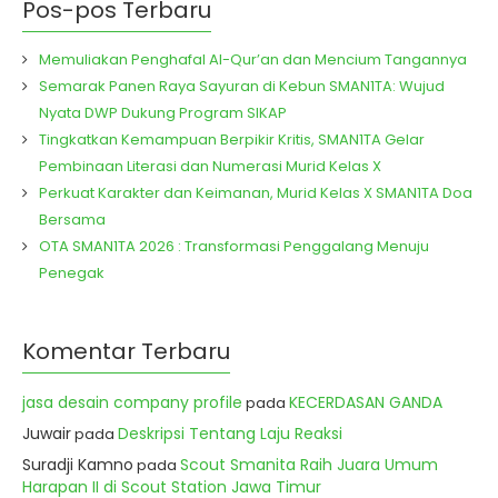
Pos-pos Terbaru
Memuliakan Penghafal Al-Qur’an dan Mencium Tangannya
Semarak Panen Raya Sayuran di Kebun SMAN1TA: Wujud
Nyata DWP Dukung Program SIKAP
Tingkatkan Kemampuan Berpikir Kritis, SMAN1TA Gelar
Pembinaan Literasi dan Numerasi Murid Kelas X
Perkuat Karakter dan Keimanan, Murid Kelas X SMAN1TA Doa
Bersama
OTA SMAN1TA 2026 : Transformasi Penggalang Menuju
Penegak
Komentar Terbaru
jasa desain company profile
KECERDASAN GANDA
pada
Juwair
Deskripsi Tentang Laju Reaksi
pada
Suradji Kamno
Scout Smanita Raih Juara Umum
pada
Harapan II di Scout Station Jawa Timur