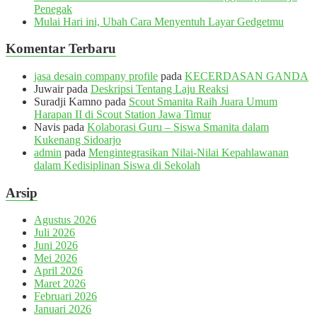
Penegak
Mulai Hari ini, Ubah Cara Menyentuh Layar Gedgetmu
Komentar Terbaru
jasa desain company profile
pada
KECERDASAN GANDA
Juwair
pada
Deskripsi Tentang Laju Reaksi
Suradji Kamno
pada
Scout Smanita Raih Juara Umum
Harapan II di Scout Station Jawa Timur
Navis
pada
Kolaborasi Guru – Siswa Smanita dalam
Kukenang Sidoarjo
admin
pada
Mengintegrasikan Nilai-Nilai Kepahlawanan
dalam Kedisiplinan Siswa di Sekolah
Arsip
Agustus 2026
Juli 2026
Juni 2026
Mei 2026
April 2026
Maret 2026
Februari 2026
Januari 2026