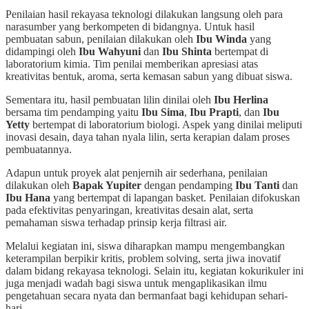
Penilaian hasil rekayasa teknologi dilakukan langsung oleh para
narasumber yang berkompeten di bidangnya. Untuk hasil
pembuatan sabun, penilaian dilakukan oleh
Ibu Winda
yang
didampingi oleh
Ibu Wahyuni
dan
Ibu Shinta
bertempat di
laboratorium kimia. Tim penilai memberikan apresiasi atas
kreativitas bentuk, aroma, serta kemasan sabun yang dibuat siswa.
Sementara itu, hasil pembuatan lilin dinilai oleh
Ibu Herlina
bersama tim pendamping yaitu
Ibu Sima
,
Ibu Prapti
, dan
Ibu
Yetty
bertempat di laboratorium biologi. Aspek yang dinilai meliputi
inovasi desain, daya tahan nyala lilin, serta kerapian dalam proses
pembuatannya.
Adapun untuk proyek alat penjernih air sederhana, penilaian
dilakukan oleh
Bapak Yupiter
dengan pendamping
Ibu Tanti
dan
Ibu Hana
yang bertempat di lapangan basket. Penilaian difokuskan
pada efektivitas penyaringan, kreativitas desain alat, serta
pemahaman siswa terhadap prinsip kerja filtrasi air.
Melalui kegiatan ini, siswa diharapkan mampu mengembangkan
keterampilan berpikir kritis, problem solving, serta jiwa inovatif
dalam bidang rekayasa teknologi. Selain itu, kegiatan kokurikuler ini
juga menjadi wadah bagi siswa untuk mengaplikasikan ilmu
pengetahuan secara nyata dan bermanfaat bagi kehidupan sehari-
hari.