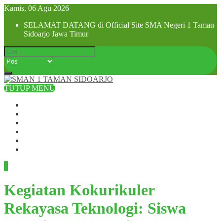
Kamis, 06 Agu 2026
SELAMAT DATANG di Official Site SMA Negeri 1 Taman
Sidoarjo Jawa Timur
TUTUP MENU
Beranda
Profil Sekolah
Visi dan Misi
SPMB 2025
Pra MPLS dan MPLS 2025
Hubungi Kami
Kegiatan Kokurikuler
Rekayasa Teknologi: Siswa