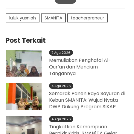
luluk yusniah
SMANITA
teacherpreneur
Post Terkait
7 Agu 2026
Memuliakan Penghafal Al-
Qur’an dan Mencium
Tangannya
4 Agu 2026
Semarak Panen Raya Sayuran di
Kebun SMAN1TA: Wujud Nyata
DWP Dukung Program SIKAP
4 Agu 2026
Tingkatkan Kemampuan
Berpikir Kritis, SMAN1TA Gelar