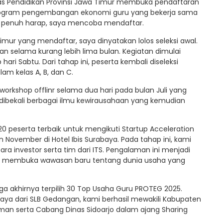
Dinas Pendidikan Provinsi Jawa Timur membuka pendaftaran
rogram pengembangan ekonomi guru yang bekerja sama
an penuh harap, saya mencoba mendaftar.
Timur yang mendaftar, saya dinyatakan lolos seleksi awal.
n selama kurang lebih lima bulan. Kegiatan dimulai
ari Sabtu. Dari tahap ini, peserta kembali diseleksi
lam kelas A, B, dan C.
workshop offlinr selama dua hari pada bulan Juli yang
 dibekali berbagai ilmu kewirausahaan yang kemudian
120 peserta terbaik untuk mengikuti Startup Acceleration
November di Hotel Ibis Surabaya. Pada tahap ini, kami
a investor serta tim dari ITS. Pengalaman ini menjadi
us membuka wawasan baru tentang dunia usaha yang
gga akhirnya terpilih 30 Top Usaha Guru PROTEG 2025.
saya dari SLB Gedangan, kami berhasil mewakili Kabupaten
an serta Cabang Dinas Sidoarjo dalam ajang Sharing