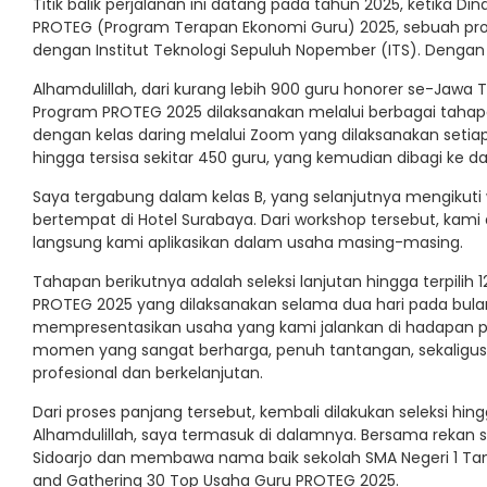
Titik balik perjalanan ini datang pada tahun 2025, ketika 
PROTEG (Program Terapan Ekonomi Guru) 2025, sebuah p
dengan Institut Teknologi Sepuluh Nopember (ITS). Deng
Alhamdulillah, dari kurang lebih 900 guru honorer se-Jawa 
Program PROTEG 2025 dilaksanakan melalui berbagai tahapa
dengan kelas daring melalui Zoom yang dilaksanakan setiap h
hingga tersisa sekitar 450 guru, yang kemudian dibagi ke da
Saya tergabung dalam kelas B, yang selanjutnya mengikuti 
bertempat di Hotel Surabaya. Dari workshop tersebut, kami
langsung kami aplikasikan dalam usaha masing-masing.
Tahapan berikutnya adalah seleksi lanjutan hingga terpilih 
PROTEG 2025 yang dilaksanakan selama dua hari pada bulan 
mempresentasikan usaha yang kami jalankan di hadapan par
momen yang sangat berharga, penuh tantangan, sekalig
profesional dan berkelanjutan.
Dari proses panjang tersebut, kembali dilakukan seleksi hin
Alhamdulillah, saya termasuk di dalamnya. Bersama rekan 
Sidoarjo dan membawa nama baik sekolah SMA Negeri 1 Tam
and Gathering 30 Top Usaha Guru PROTEG 2025.