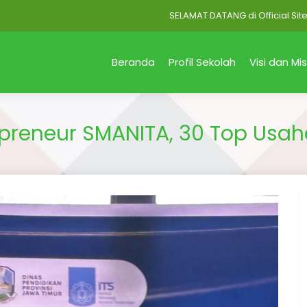
SELAMAT DATANG di Official Site SMA Neg
Beranda
Profil Sekolah
Visi dan Mis
rpreneur SMANITA, 30 Top Usa