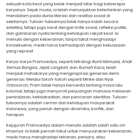
sebuah kota kecil yang kelak menjadi latar bagi beberapa
karyanya. Sejak muda, ia telah menunjukkan ketertarikan yang
mendalam pada dunia literasi dan realitas sosial di
sekitarnya. Tulisan-tulisannya tidak hanya indah secara
estetika, tetapi juga sarat dengan kritik sosial, refleksi politik,
dan gambaran nyata tentang kehidupan rakyat kecil. Ia
menulis dengan keberanian, tanpa takut menghadapi
konsekuensi, meski harus berhadapan dengan kekuasaan
yang represif.
Karya-karya Pramoedya, seperti tetralogi
Bumi Manusia
,
Anak
Semua Bangsa
,
Jejak Langkah
, dan
Rumah Kaca
, telah
menjadi mahakarya yang menginspirasi generasi demi
generasi. Melalui tokoh-tokoh seperti Minke dan Nyai
Ontosoroh, Pram tidak hanya bercerita tentang masa lalu
kolonial, tetapi juga menyoroti perjuangan manusia melawan
penindasan, ketidakadilan, dan pencarian identitas. Tulisan-
tulisannya adalah cermin dari kehidupan masyarakat
Indonesia, yang penuh dengan dinamika, konflik, dan
harapan.
Kejujuran Pramoedya dalam menulis adalah salah satu ciri
khasnya. Ia tidak pernah takut untuk menyuarakan kebenaran,
meski harus menghadapi tekanan, penjara, atau