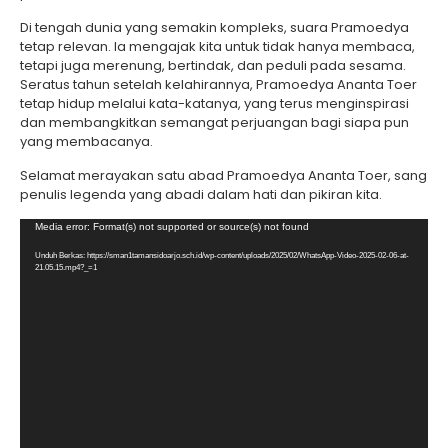
Di tengah dunia yang semakin kompleks, suara Pramoedya
tetap relevan. Ia mengajak kita untuk tidak hanya membaca,
tetapi juga merenung, bertindak, dan peduli pada sesama.
Seratus tahun setelah kelahirannya, Pramoedya Ananta Toer
tetap hidup melalui kata-katanya, yang terus menginspirasi
dan membangkitkan semangat perjuangan bagi siapa pun
yang membacanya.
Selamat merayakan satu abad Pramoedya Ananta Toer, sang
penulis legenda yang abadi dalam hati dan pikiran kita.
Pemutar
Media error: Format(s) not supported or source(s) not found
Video
Unduh Berkas: https://sman1tamansidoarjo.sch.id/wp-content/uploads/2025/02/WhatsApp-Video-2025-02-06-at-
21.05.15.mp4?_=1