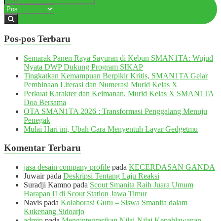
Pos-pos Terbaru
Semarak Panen Raya Sayuran di Kebun SMAN1TA: Wujud
Nyata DWP Dukung Program SIKAP
Tingkatkan Kemampuan Berpikir Kritis, SMAN1TA Gelar
Pembinaan Literasi dan Numerasi Murid Kelas X
Perkuat Karakter dan Keimanan, Murid Kelas X SMAN1TA
Doa Bersama
OTA SMAN1TA 2026 : Transformasi Penggalang Menuju
Penegak
Mulai Hari ini, Ubah Cara Menyentuh Layar Gedgetmu
Komentar Terbaru
jasa desain company profile
pada
KECERDASAN GANDA
Juwair
pada
Deskripsi Tentang Laju Reaksi
Suradji Kamno
pada
Scout Smanita Raih Juara Umum
Harapan II di Scout Station Jawa Timur
Navis
pada
Kolaborasi Guru – Siswa Smanita dalam
Kukenang Sidoarjo
admin
pada
Mengintegrasikan Nilai-Nilai Kepahlawanan