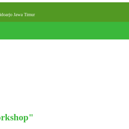
doarjo Jawa Timur
orkshop"