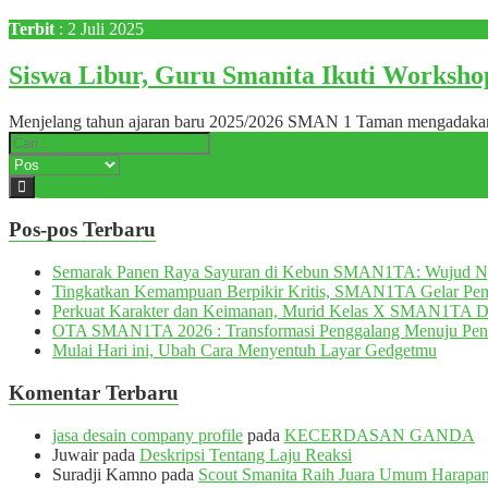
Terbit
: 2 Juli 2025
Siswa Libur, Guru Smanita Ikuti Worksh
Menjelang tahun ajaran baru 2025/2026 SMAN 1 Taman mengadakan 
Pos-pos Terbaru
Semarak Panen Raya Sayuran di Kebun SMAN1TA: Wujud 
Tingkatkan Kemampuan Berpikir Kritis, SMAN1TA Gelar Pemb
Perkuat Karakter dan Keimanan, Murid Kelas X SMAN1TA 
OTA SMAN1TA 2026 : Transformasi Penggalang Menuju Pen
Mulai Hari ini, Ubah Cara Menyentuh Layar Gedgetmu
Komentar Terbaru
jasa desain company profile
pada
KECERDASAN GANDA
Juwair
pada
Deskripsi Tentang Laju Reaksi
Suradji Kamno
pada
Scout Smanita Raih Juara Umum Harapan 