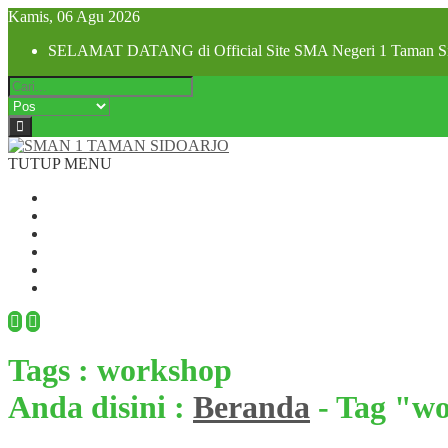
Kamis, 06 Agu 2026
SELAMAT DATANG di Official Site SMA Negeri 1 Taman Si
TUTUP MENU
Beranda
Profil Sekolah
Visi dan Misi
SPMB 2025
Pra MPLS dan MPLS 2025
Hubungi Kami
Tags : workshop
Anda disini :
Beranda
-
Tag "w