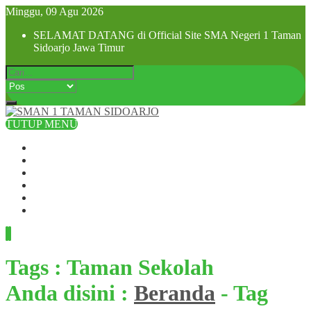
Minggu, 09 Agu 2026
SELAMAT DATANG di Official Site SMA Negeri 1 Taman
Sidoarjo Jawa Timur
TUTUP MENU
Beranda
Profil Sekolah
Visi dan Misi
SPMB 2025
Pra MPLS dan MPLS 2025
Hubungi Kami
Tags : Taman Sekolah
Anda disini :
Beranda
-
Tag