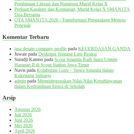
Pembinaan Literasi dan Numerasi Murid Kelas X
Perkuat Karakter dan Keimanan, Murid Kelas X SMAN1TA
Doa Bersama
OTA SMAN1TA 2026 : Transformasi Penggalang Menuju
Penegak
Komentar Terbaru
jasa desain company profile
pada
KECERDASAN GANDA
Juwair
pada
Deskripsi Tentang Laju Reaksi
Suradji Kamno
pada
Scout Smanita Raih Juara Umum
Harapan II di Scout Station Jawa Timur
Navis
pada
Kolaborasi Guru – Siswa Smanita dalam
Kukenang Sidoarjo
admin
pada
Mengintegrasikan Nilai-Nilai Kepahlawanan
dalam Kedisiplinan Siswa di Sekolah
Arsip
Agustus 2026
Juli 2026
Juni 2026
Mei 2026
April 2026