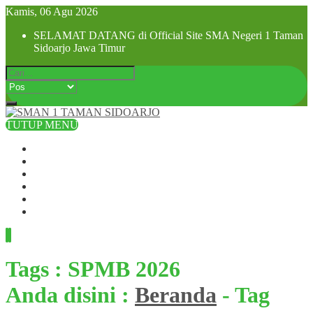
Kamis, 06 Agu 2026
SELAMAT DATANG di Official Site SMA Negeri 1 Taman
Sidoarjo Jawa Timur
TUTUP MENU
Beranda
Profil Sekolah
Visi dan Misi
SPMB 2025
Pra MPLS dan MPLS 2025
Hubungi Kami
Tags : SPMB 2026
Anda disini :
Beranda
-
Tag