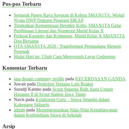
Pos-pos Terbaru
Semarak Panen Raya Sayuran di Kebun SMAN1TA: Wujud
Nyata DWP Dukung Program SIKAP
Tingkatkan Kemampuan Berpikir Kritis, SMAN1TA Gelar
Pembinaan Literasi dan Numerasi Murid Kelas X
Perkuat Karakter dan Keimanan, Murid Kelas X SMAN1TA
Doa Bersama
OTA SMAN1TA 2026 : Transformasi Penggalang Menuju
Penegak
Mulai Hari ini, Ubah Cara Menyentuh Layar Gedgetmu
Komentar Terbaru
jasa desain company profile
pada
KECERDASAN GANDA
Juwair
pada
Deskripsi Tentang Laju Reaksi
Suradji Kamno
pada
Scout Smanita Raih Juara Umum
Harapan II di Scout Station Jawa Timur
Navis
pada
Kolaborasi Guru – Siswa Smanita dalam
Kukenang Sidoarjo
admin
pada
Mengintegrasikan Nilai-Nilai Kepahlawanan
dalam Kedisiplinan Siswa di Sekolah
Arsip