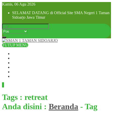
Kamis, 06 Agu 2026
SELAMAT DATANG di Official Site SMA Negeri 1 Taman
Sidoarjo Jawa Timur
TUTUP MENU
Beranda
Profil Sekolah
Visi dan Misi
SPMB 2025
Pra MPLS dan MPLS 2025
Hubungi Kami
Tags : retreat
Anda disini :
Beranda
-
Tag