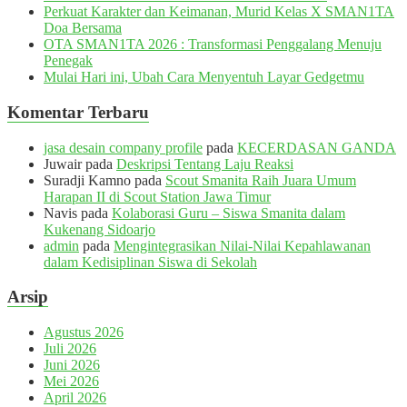
Perkuat Karakter dan Keimanan, Murid Kelas X SMAN1TA
Doa Bersama
OTA SMAN1TA 2026 : Transformasi Penggalang Menuju
Penegak
Mulai Hari ini, Ubah Cara Menyentuh Layar Gedgetmu
Komentar Terbaru
jasa desain company profile
pada
KECERDASAN GANDA
Juwair
pada
Deskripsi Tentang Laju Reaksi
Suradji Kamno
pada
Scout Smanita Raih Juara Umum
Harapan II di Scout Station Jawa Timur
Navis
pada
Kolaborasi Guru – Siswa Smanita dalam
Kukenang Sidoarjo
admin
pada
Mengintegrasikan Nilai-Nilai Kepahlawanan
dalam Kedisiplinan Siswa di Sekolah
Arsip
Agustus 2026
Juli 2026
Juni 2026
Mei 2026
April 2026