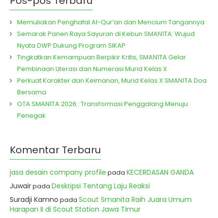
Pos-pos Terbaru
Memuliakan Penghafal Al-Qur’an dan Mencium Tangannya
Semarak Panen Raya Sayuran di Kebun SMAN1TA: Wujud
Nyata DWP Dukung Program SIKAP
Tingkatkan Kemampuan Berpikir Kritis, SMAN1TA Gelar
Pembinaan Literasi dan Numerasi Murid Kelas X
Perkuat Karakter dan Keimanan, Murid Kelas X SMAN1TA Doa
Bersama
OTA SMAN1TA 2026 : Transformasi Penggalang Menuju
Penegak
Komentar Terbaru
jasa desain company profile
KECERDASAN GANDA
pada
Juwair
Deskripsi Tentang Laju Reaksi
pada
Suradji Kamno
Scout Smanita Raih Juara Umum
pada
Harapan II di Scout Station Jawa Timur