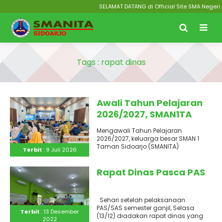
SELAMAT DATANG di Official Site SMA Negeri 
Tags : rapat dinas
Awali Tahun Pelajaran
2026/2027, SMAN1TA
Perkuat Budaya Inovasi
Mengawali Tahun Pelajaran
dan Pelayanan Prima
2026/2027, keluarga besar SMAN 1
Taman Sidoarjo (SMANITA)
Terbit
: 9 Juli 2026
menggelar rapat dinas yang
berlangsung di Gedung Ki Hajar..
Rapat Dinas Pasca PAS
Sehari setelah pelaksanaan
PAS/SAS semester ganjil, Selasa
Terbit
: 13 Desember
(13/12) diadakan rapat dinas yang
2022