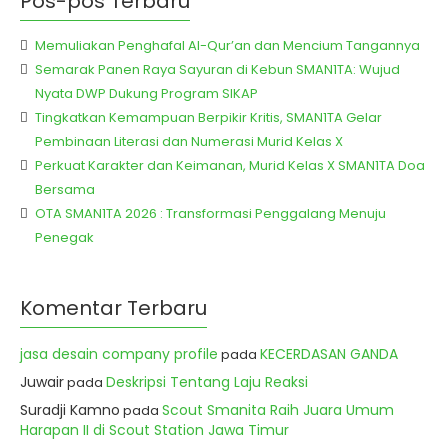
Pos-pos Terbaru
Memuliakan Penghafal Al-Qur’an dan Mencium Tangannya
Semarak Panen Raya Sayuran di Kebun SMAN1TA: Wujud
Nyata DWP Dukung Program SIKAP
Tingkatkan Kemampuan Berpikir Kritis, SMAN1TA Gelar
Pembinaan Literasi dan Numerasi Murid Kelas X
Perkuat Karakter dan Keimanan, Murid Kelas X SMAN1TA Doa
Bersama
OTA SMAN1TA 2026 : Transformasi Penggalang Menuju
Penegak
Komentar Terbaru
jasa desain company profile
KECERDASAN GANDA
pada
Juwair
Deskripsi Tentang Laju Reaksi
pada
Suradji Kamno
Scout Smanita Raih Juara Umum
pada
Harapan II di Scout Station Jawa Timur