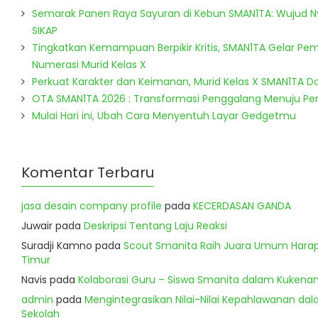
Semarak Panen Raya Sayuran di Kebun SMAN1TA: Wujud 
SIKAP
Tingkatkan Kemampuan Berpikir Kritis, SMAN1TA Gelar Pem
Numerasi Murid Kelas X
Perkuat Karakter dan Keimanan, Murid Kelas X SMAN1TA 
OTA SMAN1TA 2026 : Transformasi Penggalang Menuju P
Mulai Hari ini, Ubah Cara Menyentuh Layar Gedgetmu
Komentar Terbaru
jasa desain company profile
pada
KECERDASAN GANDA
Juwair
pada
Deskripsi Tentang Laju Reaksi
Suradji Kamno
pada
Scout Smanita Raih Juara Umum Harapa
Timur
Navis
pada
Kolaborasi Guru – Siswa Smanita dalam Kukenan
admin
pada
Mengintegrasikan Nilai-Nilai Kepahlawanan dala
Sekolah