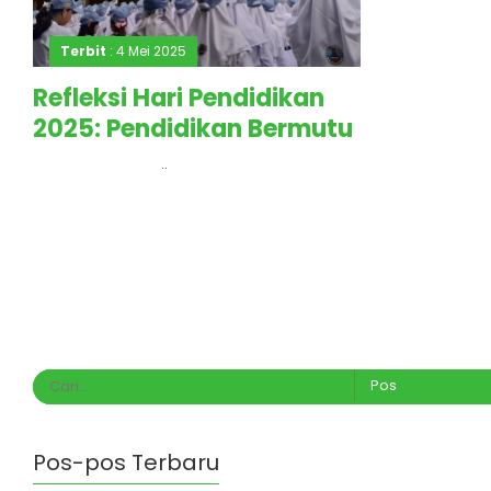
Terbit
: 4 Mei 2025
Refleksi Hari Pendidikan
2025: Pendidikan Bermutu
di Era Kesenjangan
..
Pos-pos Terbaru