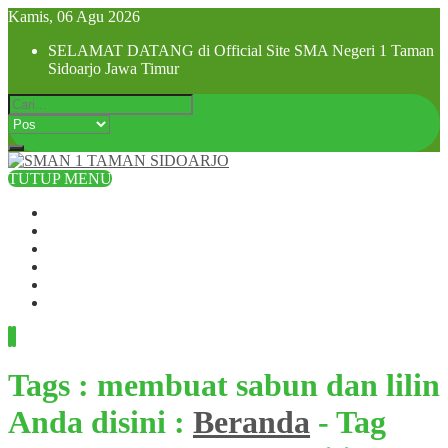
Kamis, 06 Agu 2026
SELAMAT DATANG di Official Site SMA Negeri 1 Taman
Sidoarjo Jawa Timur
TUTUP MENU
Beranda
Profil Sekolah
Visi dan Misi
SPMB 2025
Pra MPLS dan MPLS 2025
Hubungi Kami
Tags : membuat sabun dan lilin
Anda disini :
Beranda
-
Tag