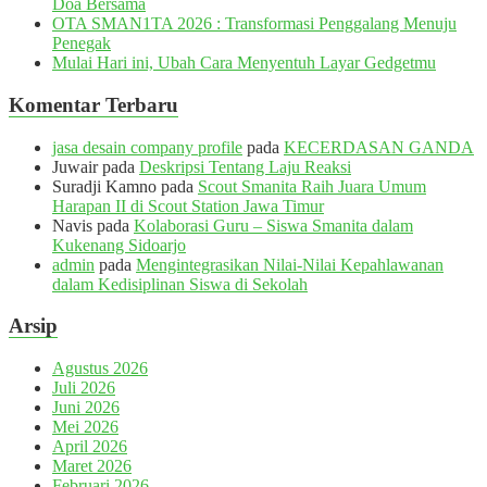
Doa Bersama
OTA SMAN1TA 2026 : Transformasi Penggalang Menuju
Penegak
Mulai Hari ini, Ubah Cara Menyentuh Layar Gedgetmu
Komentar Terbaru
jasa desain company profile
pada
KECERDASAN GANDA
Juwair
pada
Deskripsi Tentang Laju Reaksi
Suradji Kamno
pada
Scout Smanita Raih Juara Umum
Harapan II di Scout Station Jawa Timur
Navis
pada
Kolaborasi Guru – Siswa Smanita dalam
Kukenang Sidoarjo
admin
pada
Mengintegrasikan Nilai-Nilai Kepahlawanan
dalam Kedisiplinan Siswa di Sekolah
Arsip
Agustus 2026
Juli 2026
Juni 2026
Mei 2026
April 2026
Maret 2026
Februari 2026