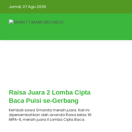
Jumat, 07 Agu 2026
: 2 Desember 2023
Terbit
Raisa Juara 2 Lomba Cipta
Baca Puisi se-Gerbang
Kertasusila
Kembali siswa Smanita meraih juara. Kali ini
dipersembahkan oleh ananda Raisa kelas XII
MIPA-6, meraih juara II Lomba Cipta Baca..