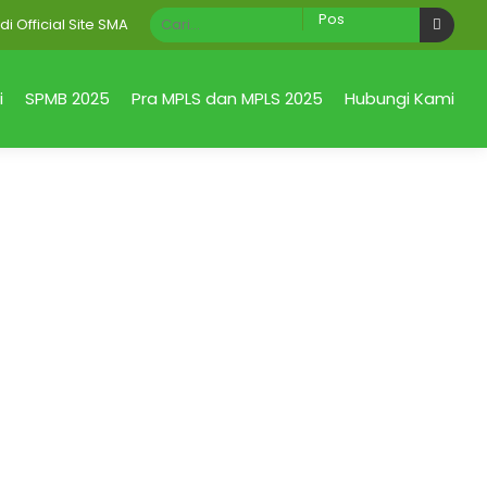
ficial Site SMA Negeri 1 Taman Sidoarjo Jawa Timur
i
SPMB 2025
Pra MPLS dan MPLS 2025
Hubungi Kami