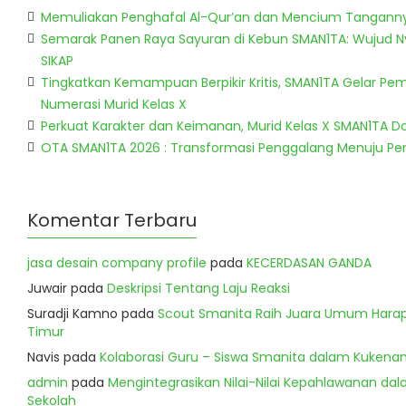
Memuliakan Penghafal Al-Qur’an dan Mencium Tangann
Semarak Panen Raya Sayuran di Kebun SMAN1TA: Wujud 
SIKAP
Tingkatkan Kemampuan Berpikir Kritis, SMAN1TA Gelar Pem
Numerasi Murid Kelas X
Perkuat Karakter dan Keimanan, Murid Kelas X SMAN1TA 
OTA SMAN1TA 2026 : Transformasi Penggalang Menuju P
Komentar Terbaru
jasa desain company profile
pada
KECERDASAN GANDA
Juwair
pada
Deskripsi Tentang Laju Reaksi
Suradji Kamno
pada
Scout Smanita Raih Juara Umum Harapa
Timur
Navis
pada
Kolaborasi Guru – Siswa Smanita dalam Kukenan
admin
pada
Mengintegrasikan Nilai-Nilai Kepahlawanan dala
Sekolah