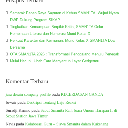
Pos-pos Terbaru
Semarak Panen Raya Sayuran di Kebun SMAN1TA: Wujud Nyata
DWP Dukung Program SIKAP
Tingkatkan Kemampuan Berpikir Kritis, SMAN1TA Gelar
Pembinaan Literasi dan Numerasi Murid Kelas X
Perkuat Karakter dan Keimanan, Murid Kelas X SMAN1TA Doa
Bersama
OTA SMAN1TA 2026 : Transformasi Penggalang Menuju Penegak
Mulai Hari ini, Ubah Cara Menyentuh Layar Gedgetmu
Komentar Terbaru
jasa desain company profile
pada
KECERDASAN GANDA
Juwair
pada
Deskripsi Tentang Laju Reaksi
Suradji Kamno
pada
Scout Smanita Raih Juara Umum Harapan II di
Scout Station Jawa Timur
Navis
pada
Kolaborasi Guru – Siswa Smanita dalam Kukenang