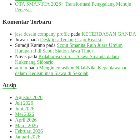
OTA SMAN1TA 2026 : Transformasi Penggalang Menuju
Penegak
Komentar Terbaru
jasa desain company profile
pada
KECERDASAN GANDA
Juwair
pada
Deskripsi Tentang Laju Reaksi
Suradji Kamno
pada
Scout Smanita Raih Juara Umum
Harapan II di Scout Station Jawa Timur
Navis
pada
Kolaborasi Guru – Siswa Smanita dalam
Kukenang Sidoarjo
admin
pada
Mengintegrasikan Nilai-Nilai Kepahlawanan
dalam Kedisiplinan Siswa di Sekolah
Arsip
Agustus 2026
Juli 2026
Juni 2026
Mei 2026
April 2026
Maret 2026
Februari 2026
Januari 2026