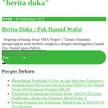
"berita duka"
Terbit
: 30 September 2022
Berita Duka : Pak Hamid Wafat
Segenap keluarga besar SMA Negeri 1 Taman (Smanita)
mengucapkan turut berbela sungkawa dengan meninggalnya bapak
Drs. Hamid (guru PpKn)..
Pos-pos Terbaru
Memuliakan Penghafal Al-Qur’an dan Mencium Tangannya
Semarak Panen Raya Sayuran di Kebun SMAN1TA: Wujud
Nyata DWP Dukung Program SIKAP
Tingkatkan Kemampuan Berpikir Kritis, SMAN1TA Gelar
Pembinaan Literasi dan Numerasi Murid Kelas X
Perkuat Karakter dan Keimanan, Murid Kelas X SMAN1TA
Doa Bersama