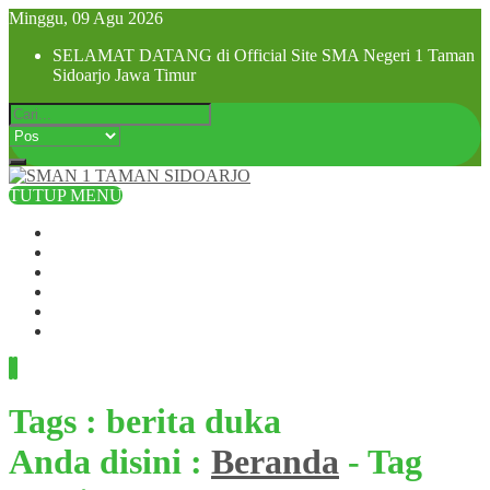
Minggu, 09 Agu 2026
SELAMAT DATANG di Official Site SMA Negeri 1 Taman
Sidoarjo Jawa Timur
TUTUP MENU
Beranda
Profil Sekolah
Visi dan Misi
SPMB 2025
Pra MPLS dan MPLS 2025
Hubungi Kami
Tags : berita duka
Anda disini :
Beranda
-
Tag