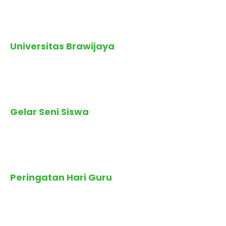
Terbit
: 16 Februari 2025
Universitas Brawijaya
Terbit
: 1 Februari 2025
Gelar Seni Siswa
Terbit
: 26 November
2024
Peringatan Hari Guru