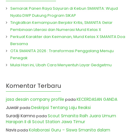
Semarak Panen Raya Sayuran di Kebun SMAN1TA: Wujud
Nyata DWP Dukung Program SIKAP
Tingkatkan Kemampuan Berpikir Kritis, SMAN1TA Gelar
Pembinaan Literasi dan Numerasi Murid Kelas X
Perkuat Karakter dan Keimanan, Murid Kelas X SMAN1TA Doa
Bersama
OTA SMAN1TA 2026 : Transformasi Penggalang Menuju
Penegak
Mulai Hari ini, Ubah Cara Menyentuh Layar Gedgetmu
Komentar Terbaru
jasa desain company profile
KECERDASAN GANDA
pada
Juwair
Deskripsi Tentang Laju Reaksi
pada
Suradji Kamno
Scout Smanita Raih Juara Umum
pada
Harapan II di Scout Station Jawa Timur
Navis
Kolaborasi Guru – Siswa Smanita dalam
pada