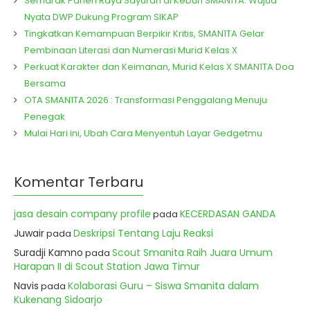
Semarak Panen Raya Sayuran di Kebun SMAN1TA: Wujud
Nyata DWP Dukung Program SIKAP
Tingkatkan Kemampuan Berpikir Kritis, SMAN1TA Gelar
Pembinaan Literasi dan Numerasi Murid Kelas X
Perkuat Karakter dan Keimanan, Murid Kelas X SMAN1TA Doa
Bersama
OTA SMAN1TA 2026 : Transformasi Penggalang Menuju
Penegak
Mulai Hari ini, Ubah Cara Menyentuh Layar Gedgetmu
Komentar Terbaru
jasa desain company profile
KECERDASAN GANDA
pada
Juwair
Deskripsi Tentang Laju Reaksi
pada
Suradji Kamno
Scout Smanita Raih Juara Umum
pada
Harapan II di Scout Station Jawa Timur
Navis
Kolaborasi Guru – Siswa Smanita dalam
pada
Kukenang Sidoarjo