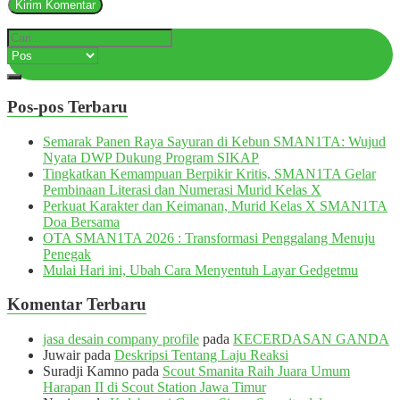
Pos-pos Terbaru
Semarak Panen Raya Sayuran di Kebun SMAN1TA: Wujud
Nyata DWP Dukung Program SIKAP
Tingkatkan Kemampuan Berpikir Kritis, SMAN1TA Gelar
Pembinaan Literasi dan Numerasi Murid Kelas X
Perkuat Karakter dan Keimanan, Murid Kelas X SMAN1TA
Doa Bersama
OTA SMAN1TA 2026 : Transformasi Penggalang Menuju
Penegak
Mulai Hari ini, Ubah Cara Menyentuh Layar Gedgetmu
Komentar Terbaru
jasa desain company profile
pada
KECERDASAN GANDA
Juwair
pada
Deskripsi Tentang Laju Reaksi
Suradji Kamno
pada
Scout Smanita Raih Juara Umum
Harapan II di Scout Station Jawa Timur