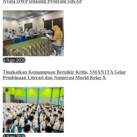
Nyata DWP Dukung Program SIKAP
4 Agu 2026
Tingkatkan Kemampuan Berpikir Kritis, SMAN1TA Gelar
Pembinaan Literasi dan Numerasi Murid Kelas X
4 Agu 2026