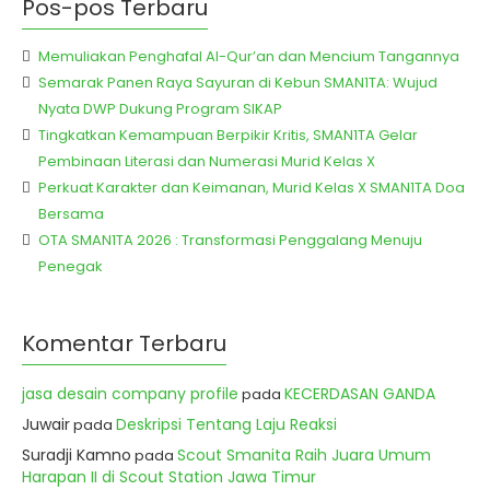
Pos-pos Terbaru
Memuliakan Penghafal Al-Qur’an dan Mencium Tangannya
Semarak Panen Raya Sayuran di Kebun SMAN1TA: Wujud
Nyata DWP Dukung Program SIKAP
Tingkatkan Kemampuan Berpikir Kritis, SMAN1TA Gelar
Pembinaan Literasi dan Numerasi Murid Kelas X
Perkuat Karakter dan Keimanan, Murid Kelas X SMAN1TA Doa
Bersama
OTA SMAN1TA 2026 : Transformasi Penggalang Menuju
Penegak
Komentar Terbaru
jasa desain company profile
KECERDASAN GANDA
pada
Juwair
Deskripsi Tentang Laju Reaksi
pada
Suradji Kamno
Scout Smanita Raih Juara Umum
pada
Harapan II di Scout Station Jawa Timur