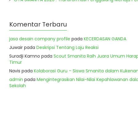
Komentar Terbaru
jasa desain company profile
pada
KECERDASAN GANDA
Juwair
pada
Deskripsi Tentang Laju Reaksi
Suradji Kamno
pada
Scout Smanita Raih Juara Umum Harapa
Timur
Navis
pada
Kolaborasi Guru – Siswa Smanita dalam Kukenan
admin
pada
Mengintegrasikan Nilai-Nilai Kepahlawanan dala
Sekolah