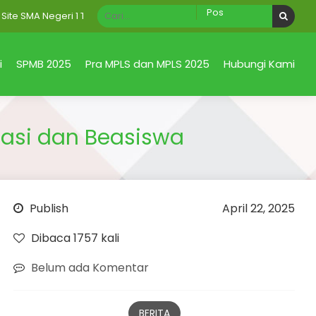
A Negeri 1 Taman Sidoarjo Jawa Timur
i
SPMB 2025
Pra MPLS dan MPLS 2025
Hubungi Kami
tasi dan Beasiswa
Publish
April 22, 2025
Dibaca 1757 kali
Belum ada Komentar
BERITA