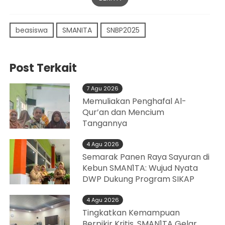
beasiswa
SMANITA
SNBP2025
Post Terkait
7 Agu 2026
Memuliakan Penghafal Al-
Qur’an dan Mencium
Tangannya
4 Agu 2026
Semarak Panen Raya Sayuran di
Kebun SMAN1TA: Wujud Nyata
DWP Dukung Program SIKAP
4 Agu 2026
Tingkatkan Kemampuan
Berpikir Kritis, SMAN1TA Gelar