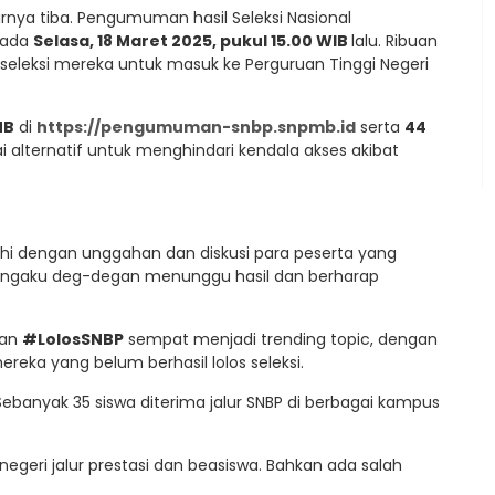
rnya tiba. Pengumuman hasil Seleksi Nasional
pada
Selasa, 18 Maret 2025, pukul 15.00 WIB
lalu. Ribuan
 seleksi mereka untuk masuk ke Perguruan Tinggi Negeri
MB
di
https://pengumuman-snbp.snpmb.id
serta
44
 alternatif untuk menghindari kendala akses akibat
nuhi dengan unggahan dan diskusi para peserta yang
 mengaku deg-degan menunggu hasil dan berharap
an
#LolosSNBP
sempat menjadi trending topic, dengan
reka yang belum berhasil lolos seleksi.
 Sebanyak 35 siswa diterima jalur SNBP di berbagai kampus
negeri jalur prestasi dan beasiswa. Bahkan ada salah