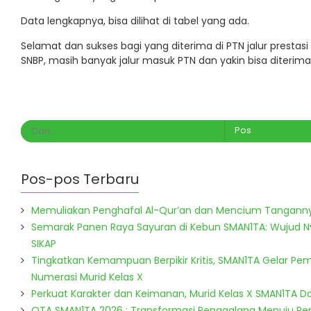
Data lengkapnya, bisa dilihat di tabel yang ada.
Selamat dan sukses bagi yang diterima di PTN jalur prestasi
SNBP, masih banyak jalur masuk PTN dan yakin bisa diterima
Pos-pos Terbaru
Memuliakan Penghafal Al-Qur’an dan Mencium Tangann
Semarak Panen Raya Sayuran di Kebun SMAN1TA: Wujud 
SIKAP
Tingkatkan Kemampuan Berpikir Kritis, SMAN1TA Gelar Pem
Numerasi Murid Kelas X
Perkuat Karakter dan Keimanan, Murid Kelas X SMAN1TA 
OTA SMAN1TA 2026 : Transformasi Penggalang Menuju P