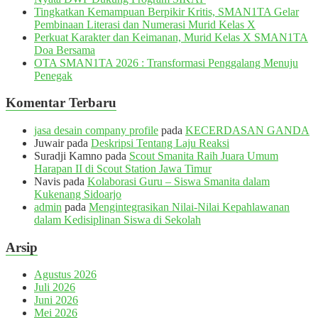
Tingkatkan Kemampuan Berpikir Kritis, SMAN1TA Gelar
Pembinaan Literasi dan Numerasi Murid Kelas X
Perkuat Karakter dan Keimanan, Murid Kelas X SMAN1TA
Doa Bersama
OTA SMAN1TA 2026 : Transformasi Penggalang Menuju
Penegak
Komentar Terbaru
jasa desain company profile
pada
KECERDASAN GANDA
Juwair
pada
Deskripsi Tentang Laju Reaksi
Suradji Kamno
pada
Scout Smanita Raih Juara Umum
Harapan II di Scout Station Jawa Timur
Navis
pada
Kolaborasi Guru – Siswa Smanita dalam
Kukenang Sidoarjo
admin
pada
Mengintegrasikan Nilai-Nilai Kepahlawanan
dalam Kedisiplinan Siswa di Sekolah
Arsip
Agustus 2026
Juli 2026
Juni 2026
Mei 2026