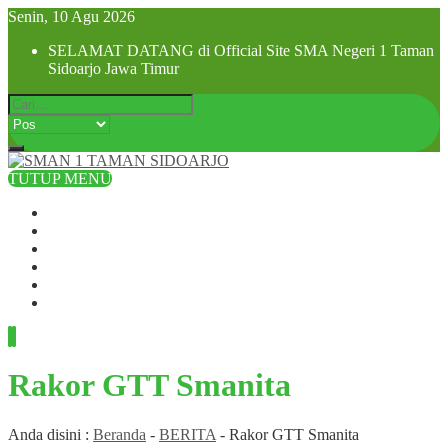
Senin, 10 Agu 2026
SELAMAT DATANG di Official Site SMA Negeri 1 Taman
Sidoarjo Jawa Timur
TUTUP MENU
Beranda
Profil Sekolah
Visi dan Misi
SPMB 2025
Pra MPLS dan MPLS 2025
Hubungi Kami
Rakor GTT Smanita
Anda disini :
Beranda
-
BERITA
-
Rakor GTT Smanita