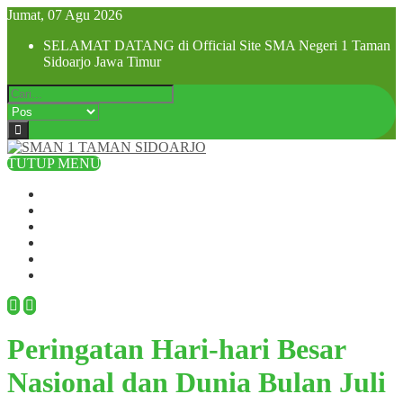
Jumat, 07 Agu 2026
SELAMAT DATANG di Official Site SMA Negeri 1 Taman
Sidoarjo Jawa Timur
TUTUP MENU
Beranda
Profil Sekolah
Visi dan Misi
SPMB 2025
Pra MPLS dan MPLS 2025
Hubungi Kami
Peringatan Hari-hari Besar
Nasional dan Dunia Bulan Juli