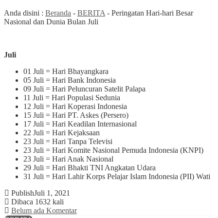
Anda disini :
Beranda
-
BERITA
-
Peringatan Hari-hari Besar
Nasional dan Dunia Bulan Juli
Juli
01 Juli = Hari Bhayangkara
05 Juli = Hari Bank Indonesia
09 Juli = Hari Peluncuran Satelit Palapa
11 Juli = Hari Populasi Sedunia
12 Juli = Hari Koperasi Indonesia
15 Juli = Hari PT. Askes (Persero)
17 Juli = Hari Keadilan Internasional
22 Juli = Hari Kejaksaan
23 Juli = Hari Tanpa Televisi
23 Juli = Hari Komite Nasional Pemuda Indonesia (KNPI)
23 Juli = Hari Anak Nasional
29 Juli = Hari Bhakti TNI Angkatan Udara
31 Juli = Hari Lahir Korps Pelajar Islam Indonesia (PII) Wati
Publish
Juli 1, 2021
Dibaca 1632 kali
Belum ada Komentar