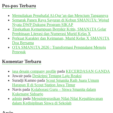
Pos-pos Terbaru
Memuliakan Penghafal Al-Qur’an dan Mencium Tangannya
Semarak Panen Raya Sayuran di Kebun SMAN1TA: Wujud
Nyata DWP Dukung Program SIKAP
Tingkatkan Kemampuan Berpikir Kritis, SMAN1TA Gelar
Pembinaan Literasi dan Numerasi Murid Kelas X
Perkuat Karakter dan Keimanan, Murid Kelas X SMAN1TA
Doa Bersama
OTA SMAN1TA 2026 : Transformasi Penggalang Menuju
Penegak
Komentar Terbaru
jasa desain company profile
pada
KECERDASAN GANDA
Juwair
pada
Deskripsi Tentang Laju Reaksi
Suradji Kamno
pada
Scout Smanita Raih Juara Umum
Harapan II di Scout Station Jawa Timur
Navis
pada
Kolaborasi Guru – Siswa Smanita dalam
Kukenang Sidoarjo
admin
pada
Mengintegrasikan Nilai-Nilai Kepahlawanan
dalam Kedisiplinan Siswa di Sekolah
Arsip