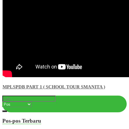
MPLSPDB PART 1 ( SCHOOL TOUR SMANITA )
Pos-pos Terbaru