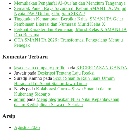
Memuliakan Penghafal Al-Qur’an dan Mencium Tangannya
Semarak Panen Raya Sayuran di Kebun SMAN1TA: Wujud
Nyata DWP Dukung Program SIKAP
Tingkatkan Kemampuan Berpikir Kritis, SMAN1TA Gelar
Pembinaan Literasi dan Numerasi Murid Kelas X
Perkuat Karakter dan Keimanan, Murid Kelas X SMAN1TA
Doa Bersama
OTA SMAN1TA 2026 : Transformasi Penggalang Menuju
Penegak
Komentar Terbaru
jasa desain company profile
pada
KECERDASAN GANDA
Juwair
pada
Deskripsi Tentang Laju Reaksi
Suradji Kamno
pada
Scout Smanita Raih Juara Umum
Harapan II di Scout Station Jawa Timur
Navis
pada
Kolaborasi Guru – Siswa Smanita dalam
Kukenang Sidoarjo
admin
pada
Mengintegrasikan Nilai-Nilai Kepahlawanan
dalam Kedisiplinan Siswa di Sekolah
Arsip
Agustus 2026