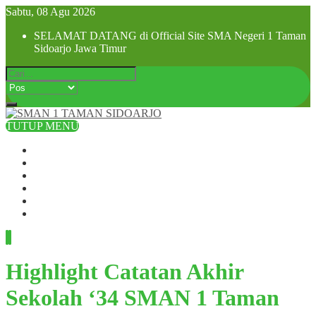
Sabtu, 08 Agu 2026
SELAMAT DATANG di Official Site SMA Negeri 1 Taman
Sidoarjo Jawa Timur
TUTUP MENU
Beranda
Profil Sekolah
Visi dan Misi
SPMB 2025
Pra MPLS dan MPLS 2025
Hubungi Kami
Highlight Catatan Akhir
Sekolah ‘34 SMAN 1 Taman