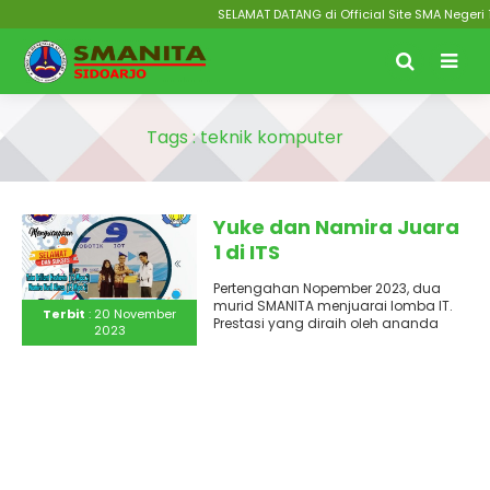
SELAMAT DATANG di Official Site SMA Negeri 1
Tags : teknik komputer
Yuke dan Namira Juara
1 di ITS
Pertengahan Nopember 2023, dua
murid SMANITA menjuarai lomba IT.
Terbit
: 20 November
Prestasi yang diraih oleh ananda
2023
Yuke Briliant Hestiavin dan Namira
Nuril..