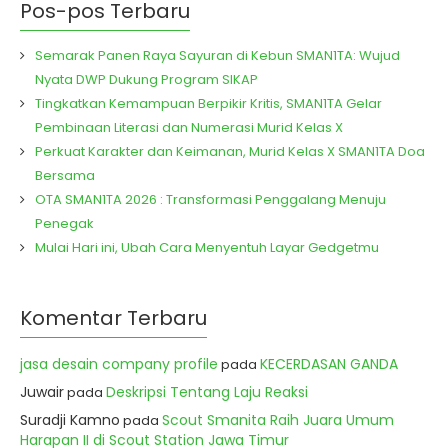
Pos-pos Terbaru
Semarak Panen Raya Sayuran di Kebun SMAN1TA: Wujud
Nyata DWP Dukung Program SIKAP
Tingkatkan Kemampuan Berpikir Kritis, SMAN1TA Gelar
Pembinaan Literasi dan Numerasi Murid Kelas X
Perkuat Karakter dan Keimanan, Murid Kelas X SMAN1TA Doa
Bersama
OTA SMAN1TA 2026 : Transformasi Penggalang Menuju
Penegak
Mulai Hari ini, Ubah Cara Menyentuh Layar Gedgetmu
Komentar Terbaru
jasa desain company profile
KECERDASAN GANDA
pada
Juwair
Deskripsi Tentang Laju Reaksi
pada
Suradji Kamno
Scout Smanita Raih Juara Umum
pada
Harapan II di Scout Station Jawa Timur