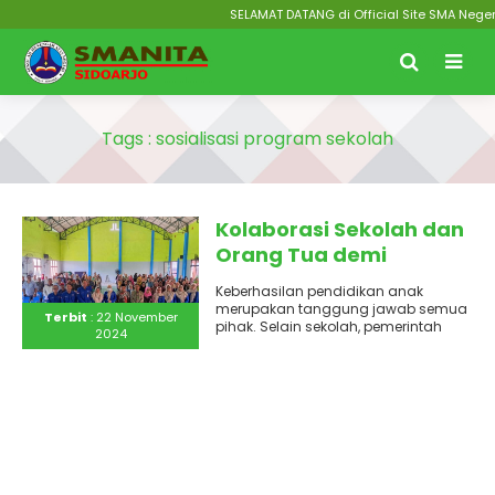
SELAMAT DATANG di Official Site SMA Negeri
Tags : sosialisasi program sekolah
Kolaborasi Sekolah dan
Orang Tua demi
Kesuksesan Siswa
Keberhasilan pendidikan anak
merupakan tanggung jawab semua
Terbit
: 22 November
pihak. Selain sekolah, pemerintah
2024
juga masyarakat dalam hal ini
orangtua. Untuk itulah Smanita..