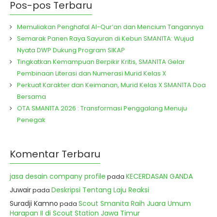
Pos-pos Terbaru
Memuliakan Penghafal Al-Qur’an dan Mencium Tangannya
Semarak Panen Raya Sayuran di Kebun SMAN1TA: Wujud
Nyata DWP Dukung Program SIKAP
Tingkatkan Kemampuan Berpikir Kritis, SMAN1TA Gelar
Pembinaan Literasi dan Numerasi Murid Kelas X
Perkuat Karakter dan Keimanan, Murid Kelas X SMAN1TA Doa
Bersama
OTA SMAN1TA 2026 : Transformasi Penggalang Menuju
Penegak
Komentar Terbaru
jasa desain company profile
KECERDASAN GANDA
pada
Juwair
Deskripsi Tentang Laju Reaksi
pada
Suradji Kamno
Scout Smanita Raih Juara Umum
pada
Harapan II di Scout Station Jawa Timur