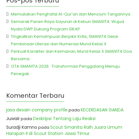
Pos-pos Terbaru
Memuliakan Penghafal Al-Qur’an dan Mencium Tangannya
Semarak Panen Raya Sayuran di Kebun SMAN1TA: Wujud
Nyata DWP Dukung Program SIKAP
Tingkatkan Kemampuan Berpikir Kritis, SMAN1TA Gelar
Pembinaan Literasi dan Numerasi Murid Kelas X
Perkuat Karakter dan Keimanan, Murid Kelas X SMAN1TA Doa
Bersama
OTA SMAN1TA 2026 : Transformasi Penggalang Menuju
Penegak
Komentar Terbaru
jasa desain company profile
KECERDASAN GANDA
pada
Juwair
Deskripsi Tentang Laju Reaksi
pada
Suradji Kamno
Scout Smanita Raih Juara Umum
pada
Harapan II di Scout Station Jawa Timur