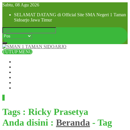
Sabtu, 08 Agu 2026
SELAMAT DATANG di Official Site SMA Negeri 1 Taman
Sidoarjo Jawa Timur
TUTUP MENU
Beranda
Profil Sekolah
Visi dan Misi
SPMB 2025
Pra MPLS dan MPLS 2025
Hubungi Kami
Tags : Ricky Prasetya
Anda disini :
Beranda
-
Tag