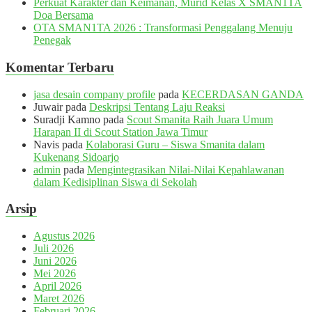
Perkuat Karakter dan Keimanan, Murid Kelas X SMAN1TA
Doa Bersama
OTA SMAN1TA 2026 : Transformasi Penggalang Menuju
Penegak
Komentar Terbaru
jasa desain company profile
pada
KECERDASAN GANDA
Juwair
pada
Deskripsi Tentang Laju Reaksi
Suradji Kamno
pada
Scout Smanita Raih Juara Umum
Harapan II di Scout Station Jawa Timur
Navis
pada
Kolaborasi Guru – Siswa Smanita dalam
Kukenang Sidoarjo
admin
pada
Mengintegrasikan Nilai-Nilai Kepahlawanan
dalam Kedisiplinan Siswa di Sekolah
Arsip
Agustus 2026
Juli 2026
Juni 2026
Mei 2026
April 2026
Maret 2026
Februari 2026