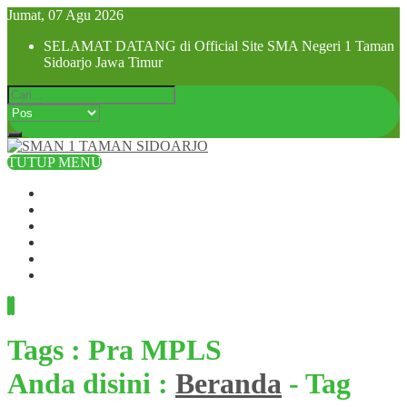
Jumat, 07 Agu 2026
SELAMAT DATANG di Official Site SMA Negeri 1 Taman
Sidoarjo Jawa Timur
TUTUP MENU
Beranda
Profil Sekolah
Visi dan Misi
SPMB 2025
Pra MPLS dan MPLS 2025
Hubungi Kami
Tags : Pra MPLS
Anda disini :
Beranda
-
Tag