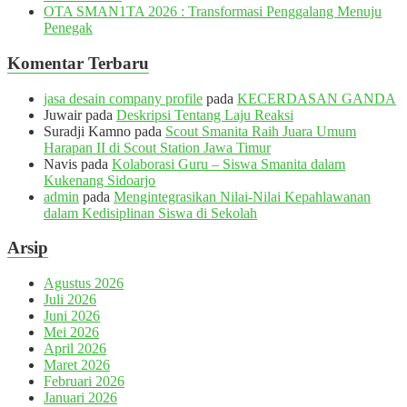
OTA SMAN1TA 2026 : Transformasi Penggalang Menuju
Penegak
Komentar Terbaru
jasa desain company profile
pada
KECERDASAN GANDA
Juwair
pada
Deskripsi Tentang Laju Reaksi
Suradji Kamno
pada
Scout Smanita Raih Juara Umum
Harapan II di Scout Station Jawa Timur
Navis
pada
Kolaborasi Guru – Siswa Smanita dalam
Kukenang Sidoarjo
admin
pada
Mengintegrasikan Nilai-Nilai Kepahlawanan
dalam Kedisiplinan Siswa di Sekolah
Arsip
Agustus 2026
Juli 2026
Juni 2026
Mei 2026
April 2026
Maret 2026
Februari 2026
Januari 2026