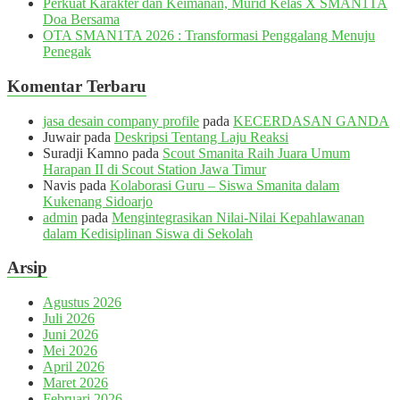
Perkuat Karakter dan Keimanan, Murid Kelas X SMAN1TA
Doa Bersama
OTA SMAN1TA 2026 : Transformasi Penggalang Menuju
Penegak
Komentar Terbaru
jasa desain company profile
pada
KECERDASAN GANDA
Juwair
pada
Deskripsi Tentang Laju Reaksi
Suradji Kamno
pada
Scout Smanita Raih Juara Umum
Harapan II di Scout Station Jawa Timur
Navis
pada
Kolaborasi Guru – Siswa Smanita dalam
Kukenang Sidoarjo
admin
pada
Mengintegrasikan Nilai-Nilai Kepahlawanan
dalam Kedisiplinan Siswa di Sekolah
Arsip
Agustus 2026
Juli 2026
Juni 2026
Mei 2026
April 2026
Maret 2026
Februari 2026