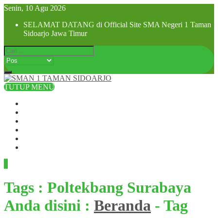
Senin, 10 Agu 2026
SELAMAT DATANG di Official Site SMA Negeri 1 Taman
Sidoarjo Jawa Timur
TUTUP MENU
Beranda
Profil Sekolah
Visi dan Misi
SPMB 2025
Pra MPLS dan MPLS 2025
Hubungi Kami
Tags : Poltekbang Surabaya
Anda disini :
Beranda
-
Tag