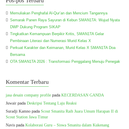
Pos-pos Terbaru
Memuliakan Penghafal Al-Qur’an dan Mencium Tangannya
Semarak Panen Raya Sayuran di Kebun SMAN1TA: Wujud Nyata
DWP Dukung Program SIKAP
Tingkatkan Kemampuan Berpikir Kritis, SMAN1TA Gelar
Pembinaan Literasi dan Numerasi Murid Kelas X
Perkuat Karakter dan Keimanan, Murid Kelas X SMAN1TA Doa
Bersama
OTA SMAN1TA 2026 : Transformasi Penggalang Menuju Penegak
Komentar Terbaru
jasa desain company profile
pada
KECERDASAN GANDA
Juwair
pada
Deskripsi Tentang Laju Reaksi
Suradji Kamno
pada
Scout Smanita Raih Juara Umum Harapan II di
Scout Station Jawa Timur
Navis
pada
Kolaborasi Guru – Siswa Smanita dalam Kukenang