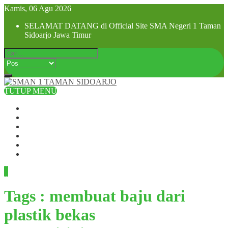
Kamis, 06 Agu 2026
SELAMAT DATANG di Official Site SMA Negeri 1 Taman
Sidoarjo Jawa Timur
TUTUP MENU
Beranda
Profil Sekolah
Visi dan Misi
SPMB 2025
Pra MPLS dan MPLS 2025
Hubungi Kami
Tags : membuat baju dari
plastik bekas