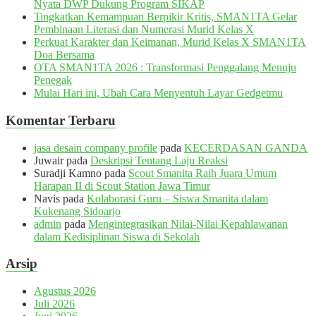
Nyata DWP Dukung Program SIKAP
Tingkatkan Kemampuan Berpikir Kritis, SMAN1TA Gelar
Pembinaan Literasi dan Numerasi Murid Kelas X
Perkuat Karakter dan Keimanan, Murid Kelas X SMAN1TA
Doa Bersama
OTA SMAN1TA 2026 : Transformasi Penggalang Menuju
Penegak
Mulai Hari ini, Ubah Cara Menyentuh Layar Gedgetmu
Komentar Terbaru
jasa desain company profile
pada
KECERDASAN GANDA
Juwair
pada
Deskripsi Tentang Laju Reaksi
Suradji Kamno
pada
Scout Smanita Raih Juara Umum
Harapan II di Scout Station Jawa Timur
Navis
pada
Kolaborasi Guru – Siswa Smanita dalam
Kukenang Sidoarjo
admin
pada
Mengintegrasikan Nilai-Nilai Kepahlawanan
dalam Kedisiplinan Siswa di Sekolah
Arsip
Agustus 2026
Juli 2026