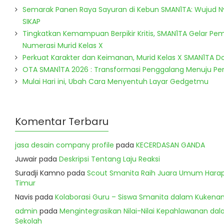
Semarak Panen Raya Sayuran di Kebun SMAN1TA: Wujud 
SIKAP
Tingkatkan Kemampuan Berpikir Kritis, SMAN1TA Gelar Pem
Numerasi Murid Kelas X
Perkuat Karakter dan Keimanan, Murid Kelas X SMAN1TA 
OTA SMAN1TA 2026 : Transformasi Penggalang Menuju P
Mulai Hari ini, Ubah Cara Menyentuh Layar Gedgetmu
Komentar Terbaru
jasa desain company profile
pada
KECERDASAN GANDA
Juwair
pada
Deskripsi Tentang Laju Reaksi
Suradji Kamno
pada
Scout Smanita Raih Juara Umum Harapa
Timur
Navis
pada
Kolaborasi Guru – Siswa Smanita dalam Kukenan
admin
pada
Mengintegrasikan Nilai-Nilai Kepahlawanan dala
Sekolah