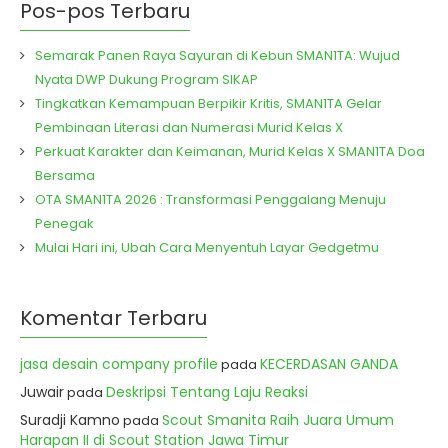
Pos-pos Terbaru
Semarak Panen Raya Sayuran di Kebun SMAN1TA: Wujud
Nyata DWP Dukung Program SIKAP
Tingkatkan Kemampuan Berpikir Kritis, SMAN1TA Gelar
Pembinaan Literasi dan Numerasi Murid Kelas X
Perkuat Karakter dan Keimanan, Murid Kelas X SMAN1TA Doa
Bersama
OTA SMAN1TA 2026 : Transformasi Penggalang Menuju
Penegak
Mulai Hari ini, Ubah Cara Menyentuh Layar Gedgetmu
Komentar Terbaru
jasa desain company profile
KECERDASAN GANDA
pada
Juwair
Deskripsi Tentang Laju Reaksi
pada
Suradji Kamno
Scout Smanita Raih Juara Umum
pada
Harapan II di Scout Station Jawa Timur