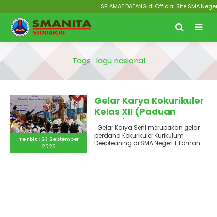
SELAMAT DATANG di Official Site SMA Negeri
Tags : lagu nasional
Gelar Karya Kokurikuler
Kelas XII (Paduan
Suara) Tema Harmoni
Gelar Karya Seni merupakan gelar
Dalam Perbedaan
perdana Kokurikuler Kurikulum
Terbit
: 23 September
SMAN 1 Taman 2025
Deepleaning di SMA Negeri 1 Taman
2025
Kabupaten Sidoarjo pagi ini Selasa..