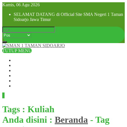
Kamis, 06 Agu 2026
SELAMAT DATANG di Official Site SMA Negeri 1 Taman
Sidoarjo Jawa Timur
TUTUP MENU
Beranda
Profil Sekolah
Visi dan Misi
SPMB 2025
Pra MPLS dan MPLS 2025
Hubungi Kami
Tags : Kuliah
Anda disini :
Beranda
-
Tag