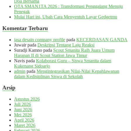
Doa Bersama
OTA SMAN1TA 2026 : Transformasi Penggalang Menuju
Penegak
Mulai Hari ini, Ubah Cara Menyentuh Layar Gedgetmu
Komentar Terbaru
jasa desain company profile
pada
KECERDASAN GANDA
Juwair
pada
Deskripsi Tentang Laju Reaksi
Suradji Kamno
pada
Scout Smanita Raih Juara Umum
Harapan II di Scout Station Jawa Timur
Navis
pada
Kolaborasi Guru – Siswa Smanita dalam
Kukenang Sidoarjo
admin
pada
Mengintegrasikan Nilai-Nilai Kepahlawanan
dalam Kedisiplinan Siswa di Sekolah
Arsip
Agustus 2026
Juli 2026
Juni 2026
Mei 2026
April 2026
Maret 2026
Februari 2026