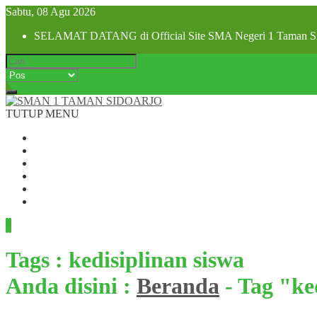
Sabtu, 08 Agu 2026
SELAMAT DATANG di Official Site SMA Negeri 1 Taman Si
TUTUP MENU
Beranda
Profil Sekolah
Visi dan Misi
SPMB 2025
Pra MPLS dan MPLS 2025
Hubungi Kami
Tags : kedisiplinan siswa
Anda disini :
Beranda
-
Tag "ke