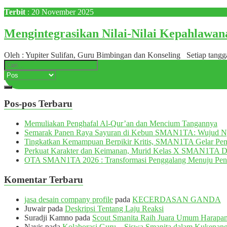
Terbit
: 20 November 2025
Mengintegrasikan Nilai-Nilai Kepahlawana
Oleh : Yupiter Sulifan, Guru Bimbingan dan Konseling Setiap tang
Pos-pos Terbaru
Memuliakan Penghafal Al-Qur’an dan Mencium Tangannya
Semarak Panen Raya Sayuran di Kebun SMAN1TA: Wujud 
Tingkatkan Kemampuan Berpikir Kritis, SMAN1TA Gelar Pemb
Perkuat Karakter dan Keimanan, Murid Kelas X SMAN1TA 
OTA SMAN1TA 2026 : Transformasi Penggalang Menuju Pen
Komentar Terbaru
jasa desain company profile
pada
KECERDASAN GANDA
Juwair
pada
Deskripsi Tentang Laju Reaksi
Suradji Kamno
pada
Scout Smanita Raih Juara Umum Harapan 
Navis
pada
Kolaborasi Guru – Siswa Smanita dalam Kukenang