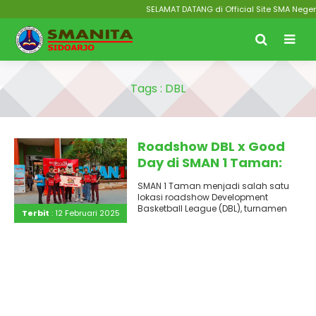
SELAMAT DATANG di Official Site SMA Negeri
Tags : DBL
Roadshow DBL x Good
Day di SMAN 1 Taman:
Semangat Basket,
SMAN 1 Taman menjadi salah satu
Kreasi Dance, Fun
lokasi roadshow Development
Game, dan Talkshow
Basketball League (DBL), turnamen
Terbit
: 12 Februari 2025
basket pelajar terbesar di Indonesia,
Content Creator
yang digelar..