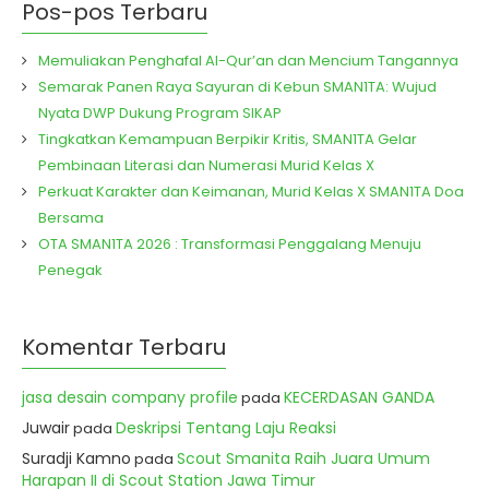
Pos-pos Terbaru
Memuliakan Penghafal Al-Qur’an dan Mencium Tangannya
Semarak Panen Raya Sayuran di Kebun SMAN1TA: Wujud
Nyata DWP Dukung Program SIKAP
Tingkatkan Kemampuan Berpikir Kritis, SMAN1TA Gelar
Pembinaan Literasi dan Numerasi Murid Kelas X
Perkuat Karakter dan Keimanan, Murid Kelas X SMAN1TA Doa
Bersama
OTA SMAN1TA 2026 : Transformasi Penggalang Menuju
Penegak
Komentar Terbaru
jasa desain company profile
KECERDASAN GANDA
pada
Juwair
Deskripsi Tentang Laju Reaksi
pada
Suradji Kamno
Scout Smanita Raih Juara Umum
pada
Harapan II di Scout Station Jawa Timur