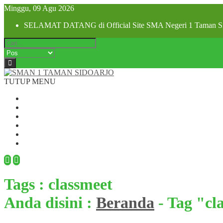
Minggu, 09 Agu 2026
SELAMAT DATANG di Official Site SMA Negeri 1 Taman Si
TUTUP MENU
Beranda
Profil Sekolah
Visi dan Misi
SPMB 2025
Pra MPLS dan MPLS 2025
Hubungi Kami
Tags : classmeet
Anda disini :
Beranda
-
Tag "cl