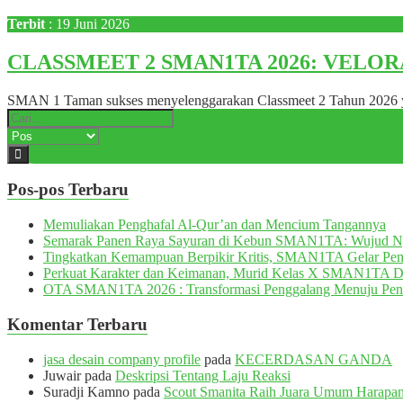
Terbit
: 19 Juni 2026
CLASSMEET 2 SMAN1TA 2026: VELORA, Se
SMAN 1 Taman sukses menyelenggarakan Classmeet 2 Tahun 2026 yan
Pos-pos Terbaru
Memuliakan Penghafal Al-Qur’an dan Mencium Tangannya
Semarak Panen Raya Sayuran di Kebun SMAN1TA: Wujud 
Tingkatkan Kemampuan Berpikir Kritis, SMAN1TA Gelar Pemb
Perkuat Karakter dan Keimanan, Murid Kelas X SMAN1TA 
OTA SMAN1TA 2026 : Transformasi Penggalang Menuju Pen
Komentar Terbaru
jasa desain company profile
pada
KECERDASAN GANDA
Juwair
pada
Deskripsi Tentang Laju Reaksi
Suradji Kamno
pada
Scout Smanita Raih Juara Umum Harapan 