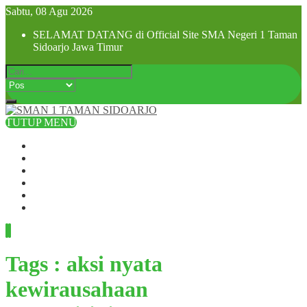
Sabtu, 08 Agu 2026
SELAMAT DATANG di Official Site SMA Negeri 1 Taman
Sidoarjo Jawa Timur
TUTUP MENU
Beranda
Profil Sekolah
Visi dan Misi
SPMB 2025
Pra MPLS dan MPLS 2025
Hubungi Kami
Tags : aksi nyata
kewirausahaan