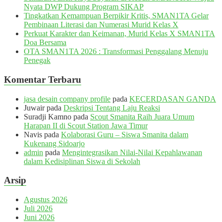
Nyata DWP Dukung Program SIKAP
Tingkatkan Kemampuan Berpikir Kritis, SMAN1TA Gelar
Pembinaan Literasi dan Numerasi Murid Kelas X
Perkuat Karakter dan Keimanan, Murid Kelas X SMAN1TA
Doa Bersama
OTA SMAN1TA 2026 : Transformasi Penggalang Menuju
Penegak
Komentar Terbaru
jasa desain company profile
pada
KECERDASAN GANDA
Juwair
pada
Deskripsi Tentang Laju Reaksi
Suradji Kamno
pada
Scout Smanita Raih Juara Umum
Harapan II di Scout Station Jawa Timur
Navis
pada
Kolaborasi Guru – Siswa Smanita dalam
Kukenang Sidoarjo
admin
pada
Mengintegrasikan Nilai-Nilai Kepahlawanan
dalam Kedisiplinan Siswa di Sekolah
Arsip
Agustus 2026
Juli 2026
Juni 2026