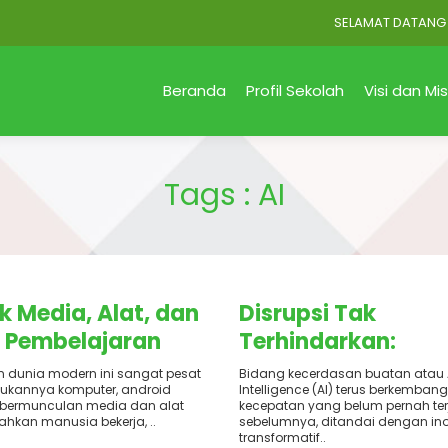
SELAMAT DATANG di Of
Beranda
Profil Sekolah
Visi dan Mis
Tags : AI
3 Juli 2025
Terbit
: 1 Februari 2025
k Media, Alat, dan
Disrupsi Tak
i Pembelajaran
Terhindarkan:
arning Mata
Perkembangan Arti
 dunia modern ini sangat pesat
Bidang kecerdasan buatan atau Ar
ukannya komputer, android
Intelligence (AI) terus berkemba
an Seni Rupa
Inteligence dan L
 bermunculan media dan alat
kecepatan yang belum pernah ter
Persaingan AI Glob
kan manusia bekerja, ..
sebelumnya, ditandai dengan in
transformatif..