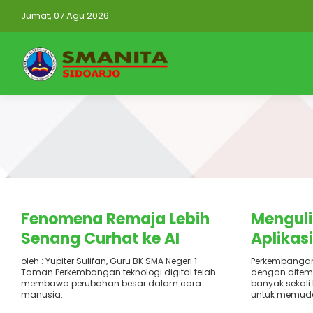
Jumat, 07 Agu 2026
Terbit
: 24 Oktober 2025
Terbit
: 2
Fenomena Remaja Lebih
Menguli
Senang Curhat ke AI
Aplikas
Deep Le
oleh : Yupiter Sulifan, Guru BK SMA Negeri 1
Perkembangan
Taman Perkembangan teknologi digital telah
dengan ditem
Pelajar
membawa perubahan besar dalam cara
banyak sekali
manusia..
untuk memudah