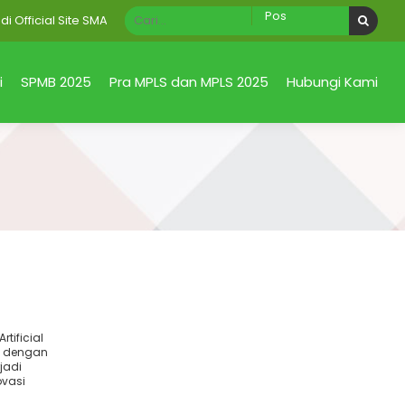
ficial Site SMA Negeri 1 Taman Sidoarjo Jawa Timur
i
SPMB 2025
Pra MPLS dan MPLS 2025
Hubungi Kami
ficial
tificial
ng dengan
anskap
jadi
al
ovasi