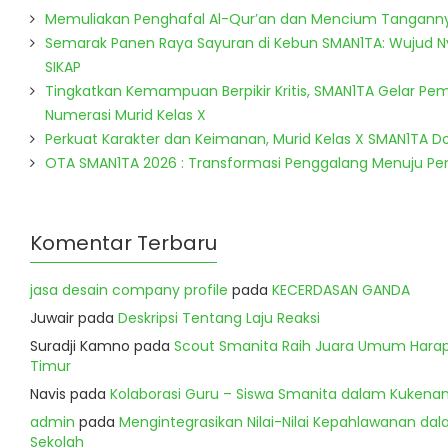
Memuliakan Penghafal Al-Qur’an dan Mencium Tangann
Semarak Panen Raya Sayuran di Kebun SMAN1TA: Wujud 
SIKAP
Tingkatkan Kemampuan Berpikir Kritis, SMAN1TA Gelar Pem
Numerasi Murid Kelas X
Perkuat Karakter dan Keimanan, Murid Kelas X SMAN1TA 
OTA SMAN1TA 2026 : Transformasi Penggalang Menuju P
Komentar Terbaru
jasa desain company profile
pada
KECERDASAN GANDA
Juwair
pada
Deskripsi Tentang Laju Reaksi
Suradji Kamno
pada
Scout Smanita Raih Juara Umum Harapa
Timur
Navis
pada
Kolaborasi Guru – Siswa Smanita dalam Kukenan
admin
pada
Mengintegrasikan Nilai-Nilai Kepahlawanan dala
Sekolah