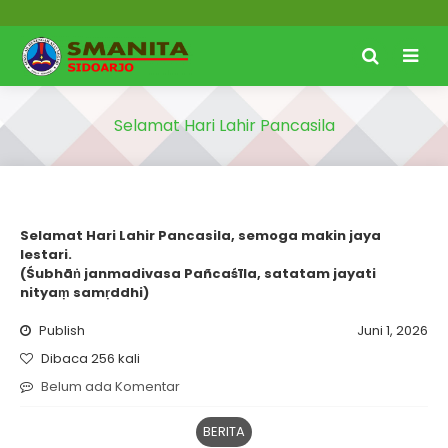
Selamat Hari Lahir Pancasila
Selamat Hari Lahir Pancasila, semoga makin jaya
lestari.
(Śubhāṅ janmadivasa Pañcaśīla, satatam jayati
nityaṃ samṛddhi)
Publish
Juni 1, 2026
Dibaca 256 kali
Belum ada Komentar
BERITA