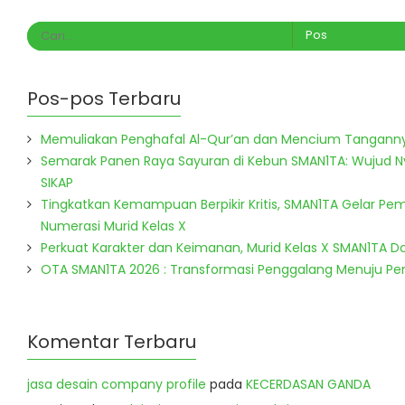
Pos-pos Terbaru
Memuliakan Penghafal Al-Qur’an dan Mencium Tangann
Semarak Panen Raya Sayuran di Kebun SMAN1TA: Wujud 
SIKAP
Tingkatkan Kemampuan Berpikir Kritis, SMAN1TA Gelar Pem
Numerasi Murid Kelas X
Perkuat Karakter dan Keimanan, Murid Kelas X SMAN1TA 
OTA SMAN1TA 2026 : Transformasi Penggalang Menuju P
Komentar Terbaru
jasa desain company profile
pada
KECERDASAN GANDA