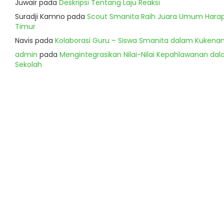
Juwair
pada
Deskripsi Tentang Laju Reaksi
Suradji Kamno
pada
Scout Smanita Raih Juara Umum Harapa
Timur
Navis
pada
Kolaborasi Guru – Siswa Smanita dalam Kukenan
admin
pada
Mengintegrasikan Nilai-Nilai Kepahlawanan dala
Sekolah