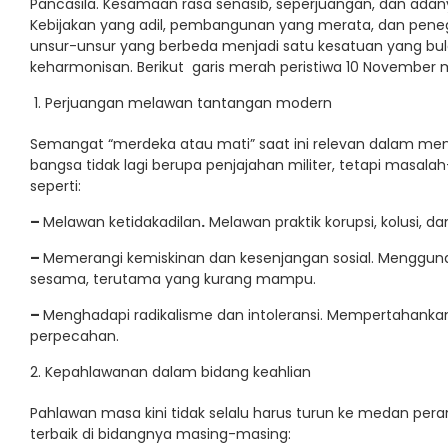
Pancasila. Kesamaan rasa senasib, seperjuangan, dan adanya
Kebijakan yang adil, pembangunan yang merata, dan pen
unsur-unsur yang berbeda menjadi satu kesatuan yang bul
keharmonisan. Berikut garis merah peristiwa 10 November m
Perjuangan melawan tantangan modern
Semangat “merdeka atau mati” saat ini relevan dalam m
bangsa tidak lagi berupa penjajahan militer, tetapi masalah
seperti:
–
Melawan ketidakadilan
.
Melawan praktik korupsi, kolusi, 
–
Memerangi kemiskinan dan kesenjangan sosial. Mengguna
sesama, terutama yang kurang mampu.
–
Menghadapi radikalisme dan intoleransi. Mempertahank
perpecahan.
Kepahlawanan dalam bidang keahlian
Pahlawan masa kini tidak selalu harus turun ke medan pera
terbaik di bidangnya masing-masing: