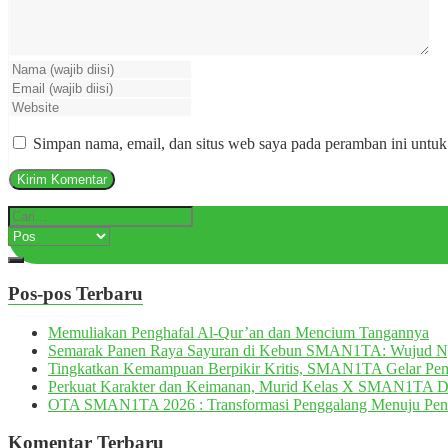
Simpan nama, email, dan situs web saya pada peramban ini untuk
Pos-pos Terbaru
Memuliakan Penghafal Al-Qur’an dan Mencium Tangannya
Semarak Panen Raya Sayuran di Kebun SMAN1TA: Wujud 
Tingkatkan Kemampuan Berpikir Kritis, SMAN1TA Gelar Pemb
Perkuat Karakter dan Keimanan, Murid Kelas X SMAN1TA 
OTA SMAN1TA 2026 : Transformasi Penggalang Menuju Pen
Komentar Terbaru