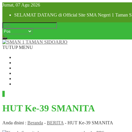
Jumat, 07 Agu 2026
SELAMAT DATANG di Official Site SMA Negeri 1 Taman Si
TUTUP MENU
Beranda
Profil Sekolah
Visi dan Misi
SPMB 2025
Pra MPLS dan MPLS 2025
Hubungi Kami
HUT Ke-39 SMANITA
Anda disini :
Beranda
-
BERITA
-
HUT Ke-39 SMANITA