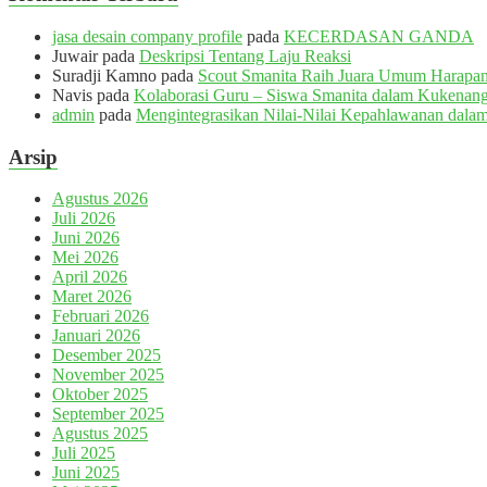
jasa desain company profile
pada
KECERDASAN GANDA
Juwair
pada
Deskripsi Tentang Laju Reaksi
Suradji Kamno
pada
Scout Smanita Raih Juara Umum Harapan 
Navis
pada
Kolaborasi Guru – Siswa Smanita dalam Kukenang
admin
pada
Mengintegrasikan Nilai-Nilai Kepahlawanan dalam
Arsip
Agustus 2026
Juli 2026
Juni 2026
Mei 2026
April 2026
Maret 2026
Februari 2026
Januari 2026
Desember 2025
November 2025
Oktober 2025
September 2025
Agustus 2025
Juli 2025
Juni 2025