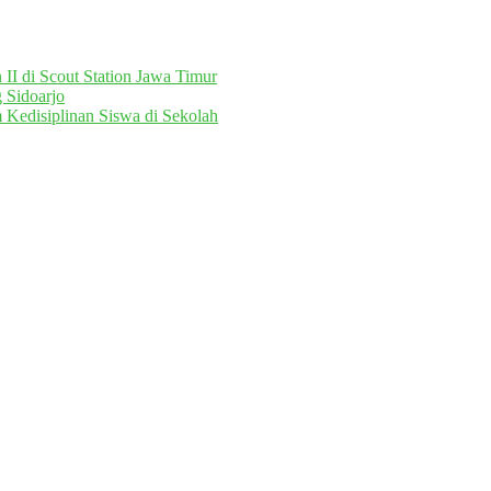
II di Scout Station Jawa Timur
 Sidoarjo
 Kedisiplinan Siswa di Sekolah