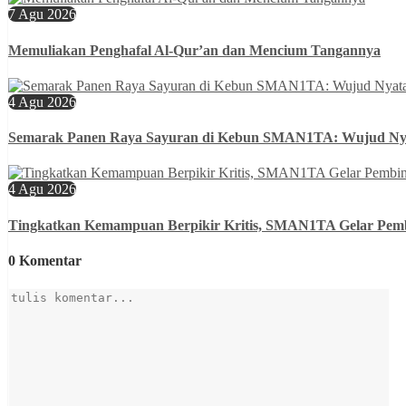
7 Agu 2026
Memuliakan Penghafal Al-Qur’an dan Mencium Tangannya
4 Agu 2026
Semarak Panen Raya Sayuran di Kebun SMAN1TA: Wujud N
4 Agu 2026
Tingkatkan Kemampuan Berpikir Kritis, SMAN1TA Gelar Pembi
0 Komentar